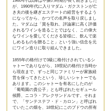
1960年代以降は不振の時期が長く続きました
が、1990年代に入りマダム・ガクストンが亡
き夫の後を継ぎエステートの経営をするよう
になってから、かつての名声を取り戻しまし
た。マダムは「賞を取れ、評論家に高く評価
されるワインを造ることではなく、この偉大
なワインを愛してくださる皆様に、飲んで楽
しめるものを贈ること」という強い信念を元
にワイン造りに取り組んできました。
1855年の格付けで3級に格付けされているシ
ャトーでありながら、19世紀の格付け当時か
ら現在まで、ずっと同じファミリーが家族経
営を保ってきたという、珍しいシャトーでも
あります。このシャトーを有名にしたのが
「葡萄園の貴公子」とも呼ばれたセギュール
候爵、ニコラ・アレクサンドルです。それま
で、「サンテステフ・ド・カロン」と呼ばれ
ていたこの畑を、18世紀にこのブドウの所有