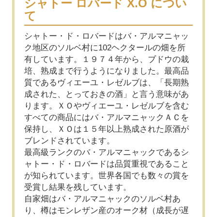
シャトー ロバード X.O につい
て
シャトー・ド・ロバードはバ・アルマニャッ
ク地区のソルベ村に102ヘクタールの畑を所
有しています。１９７４年から、ブドウの栽
培、熟成まで行うようになりました。最高品
質であるヴィエーユ・レゼルブは、「長期熟
成された、とっておきの酒」と言う意味があ
ります。ＸＯやヴィエーユ・レゼルブを含む
すべての商品にはバ・アルマニャックＡＣを
保持し、ＸＯは１５年以上熟成された原酒が
ブレンドされています。
最高級ランクのバ・アルマニャックであるシ
ャトー・ド・ロバードは品質重視であること
が知られています。世界各国でも数々の賞を
受賞し結果を残しています。
自家畑はバ・アルマニャックのソルベ村あ
り、樽はモンレザン産のオーク材（成長が遅