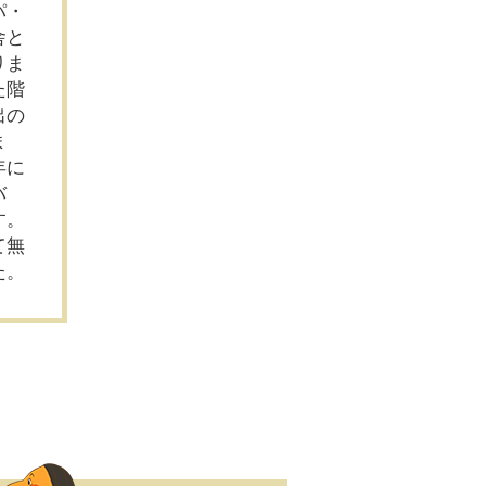
パ・
舎と
りま
た階
出の
ま
年に
バ
す。
て無
た。