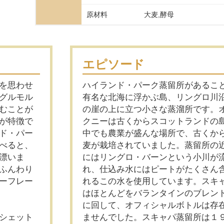
原材料
大麦,酵母
エピソード
を思わせ
ハイランド・パーク蒸留所があるこ
グルモル
有名な北海に浮かぶ島、リングロ川
むことが
の崖の上に立つ小さな蒸溜所です。
が特徴で
クニーは古くからスコットランドの
ド・パー
中でも農業が盛んな場所で、古くか
べると、
麦が栽培されていました。蒸留所の
漂いま
にはリングロ・バーンという小川が
ふんわり
れ、仕込み水にはピートがたくさん
ーフレー
れるこの水を使用しています。スキ
はほとんどをバランタインのブレン
に回して、オフィシャルボトルは存
シェット
ませんでした。スキャパ蒸留所は１