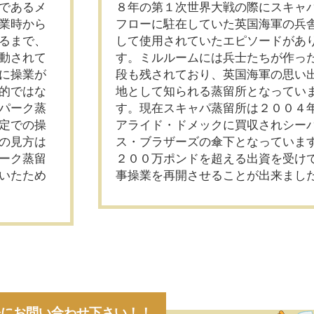
であるメ
８年の第１次世界大戦の際にスキャ
業時から
フローに駐在していた英国海軍の兵
るまで、
して使用されていたエピソードがあ
動されて
す。ミルルームには兵士たちが作っ
に操業が
段も残されており、英国海軍の思い
的ではな
地として知られる蒸留所となってい
パーク蒸
す。現在スキャパ蒸留所は２００４
定での操
アライド・ドメックに買収されシー
の見方は
ス・ブラザーズの傘下となっていま
ーク蒸留
２００万ポンドを超える出資を受け
いたため
事操業を再開させることが出来まし
軽にお問い合わせ下さい！！