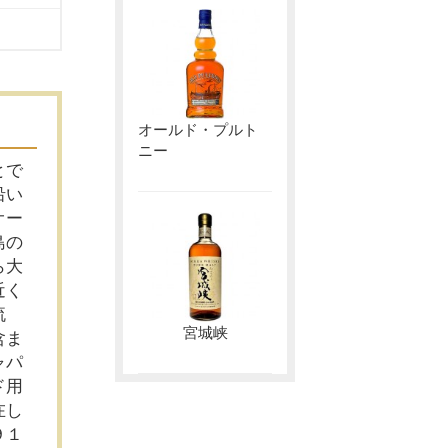
オールド・プルト
ニー
とで
沿い
オー
島の
ら大
近く
流
宮城峡
含ま
ャパ
ド用
在し
９１