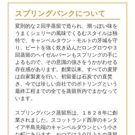
スプリングバンクについて
変則的な２回半蒸留で造られ、潮っぽい味を
うまくシェリーの風味でくるむスタイルは独
特で、キャンベルタウン・モルトの牙城を守
り、ピートを強く炊き込んだロングロウや３
回蒸留のヘイゼルバーンもスプリングの手に
よるもので、その意識の強さをうかがわせる
存在感があります。創業以来、すべての麦芽
は自家製麦を行い、初留釜は石炭での直焚
き、今では珍しい自社でのボトリングという
最終工程までの全てを蒸留所内でまかなって
います。
スプリングバンク蒸留所は、１８２８年に創
業されました。スコットランド西岸のキンタ
イア半島先端のキャンベルダウンという小さ
な町にあります。かつては３０以上もの蒸留