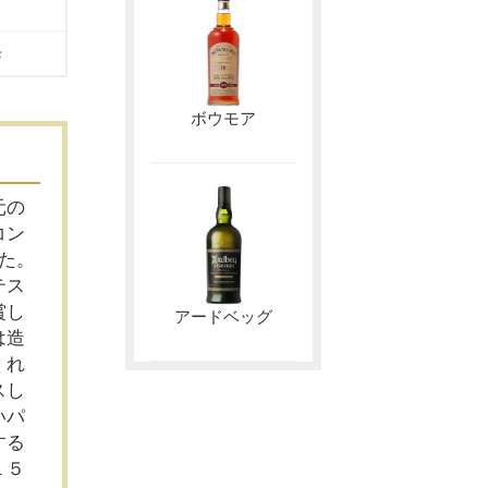
母
ボウモア
元の
コン
た。
テス
賞し
アードベッグ
は造
くれ
スし
いパ
する
１５