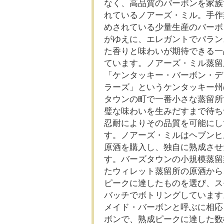
なく、高品質のバーボンを家族
れているノアーズ・ミル。手作
めされている少量生産のバーボ
がゆえに、エレガントでバラン
た香りと味わいが期待できる一
ています。ノアーズ・ミル蒸留
「ケンタッキー・バーボン・デ
ラーズ」というケンタッキー州
タウンの町で一番小さな蒸留所
璧な味わいを生みだすまで待ち
忍耐によりその品質を可能にし
す。ノアーズ・ミルはヘブンヒ
原酒を購入し、独自に熟成させ
す。バーズタウンの小規模蒸留
たウィレット蒸留所の原酒から
ピークに達したものを選び、ス
バッチでボトリングしています
メイド・バーボンと呼ぶに相応
ボンで、熟成ピークに達した数