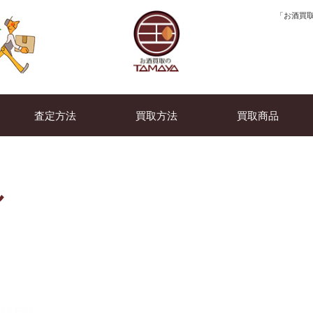
「お酒買取
査定方法
買取方法
買取商品
ル