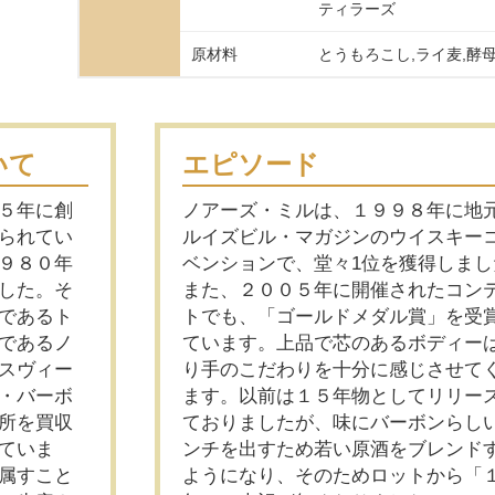
ティラーズ
原材料
とうもろこし,ライ麦,酵
いて
エピソード
５年に創
ノアーズ・ミルは、１９９８年に地
られてい
ルイズビル・マガジンのウイスキー
９８０年
ベンションで、堂々1位を獲得しまし
した。そ
また、２００５年に開催されたコン
であるト
トでも、「ゴールドメダル賞」を受
であるノ
ています。上品で芯のあるボディー
スヴィー
り手のこだわりを十分に感じさせて
・バーボ
ます。以前は１５年物としてリリー
所を買収
ておりましたが、味にバーボンらし
ていま
ンチを出すため若い原酒をブレンド
属すこと
ようになり、そのためロットから「