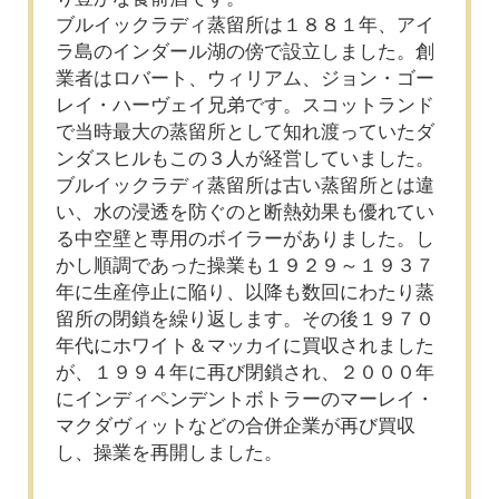
ブルイックラディ蒸留所は１８８１年、アイ
ラ島のインダール湖の傍で設立しました。創
業者はロバート、ウィリアム、ジョン・ゴー
レイ・ハーヴェイ兄弟です。スコットランド
で当時最大の蒸留所として知れ渡っていたダ
ンダスヒルもこの３人が経営していました。
ブルイックラディ蒸留所は古い蒸留所とは違
い、水の浸透を防ぐのと断熱効果も優れてい
る中空壁と専用のボイラーがありました。し
かし順調であった操業も１９２９～１９３７
年に生産停止に陥り、以降も数回にわたり蒸
留所の閉鎖を繰り返します。その後１９７０
年代にホワイト＆マッカイに買収されました
が、１９９４年に再び閉鎖され、２０００年
にインディペンデントボトラーのマーレイ・
マクダヴィットなどの合併企業が再び買収
し、操業を再開しました。