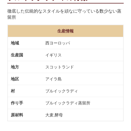
徹底した伝統的なスタイルを頑なに守っている数少ない蒸
留所
生産情報
地域
西ヨーロッパ
生産国
イギリス
地方
スコットランド
地区
アイラ島
村
ブルイックラディ
作り手
ブルイックラディ蒸留所
原材料
大麦,酵母