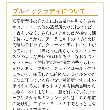
ブルイックラディについて
蒸留所背後の丘の上にある泉から引く仕込み
水は、アイラの他の蒸留所の水に比べてピー
ト香も少なく、さらにスチルの首が極端に細
く長いことから、アイラモルトの中では比較
的軽めでドライ、クリーンなモルトに仕上が
っています。口当たりは柔らかくラム・レー
ズンのような独特の風味があり、なおかつア
イラ・モルトの特徴の潮や海藻の香りもしっ
かりとあり、ブルイックラディはモルト作り
において、徹底した伝統的なスタイルをかた
くなに守っている数少ない蒸留所です。木の
床はもちろん、ポットスチルも操業当時から
の物をそのまま使用し、釜が付いていないオ
ープンスタイルのマッシュタンは１００年前
の鋳鉄製。アイラ・モルトの中でもっとも香
り豊かな食前酒です。