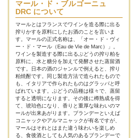
マール・ド・ブルゴーニュ
DRC について
マールとはフランスでワインを造る際に出る
搾りかすを原料にしたお酒のことを言いま
す。マールの正式名称は、「オー・ド・ヴィ
ー・ド・マール（Eau de Vie de Marc）」。
ワインを製造する際に出るぶどうの搾り粕を
原料に、水と糖分を加えて発酵させた蒸留酒
です。日本の酒のジャンルで例えると、搾り
粕焼酎です。同じ製造方法で造られたもので
も、イタリアで作られたものはグラッパと呼
ばれています。ぶどうの品種は様々で、蒸留
すると透明になります。その後に樽熟成を得
て、琥珀色になり、香りと重厚な味わいのマ
ールが出来あがります。ブランデーといえば
コニャックやアルマニャックが有名ですが、
マールはそれとはまた違う味わいを楽しめ
る、食後酒としても人気のあるブランデーで