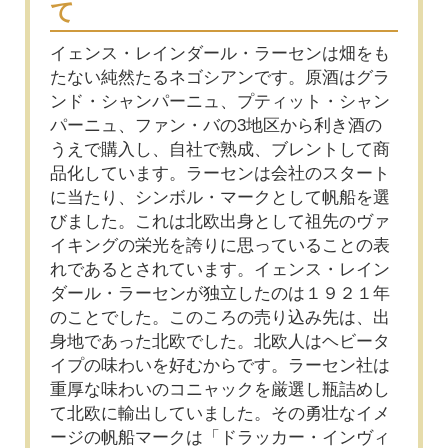
て
イェンス・レインダール・ラーセンは畑をも
たない純然たるネゴシアンです。原酒はグラ
ンド・シャンパーニュ、プティット・シャン
パーニュ、ファン・バの3地区から利き酒の
うえで購入し、自社で熟成、ブレントして商
品化しています。ラーセンは会社のスタート
に当たり、シンボル・マークとして帆船を選
びました。これは北欧出身として祖先のヴァ
イキングの栄光を誇りに思っていることの表
れであるとされています。イェンス・レイン
ダール・ラーセンが独立したのは１９２１年
のことでした。このころの売り込み先は、出
身地であった北欧でした。北欧人はヘビータ
イプの味わいを好むからです。ラーセン社は
重厚な味わいのコニャックを厳選し瓶詰めし
て北欧に輸出していました。その勇壮なイメ
ージの帆船マークは「ドラッカー・インヴィ