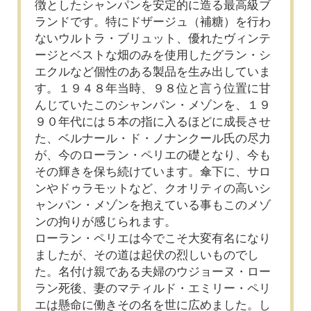
徴としたシャンパンを安定的に造る最高級ブ
ランドです。特にドザージュ（補糖）を行わ
ないウルトラ・ブリュット、優れたヴィンテ
ージとベストな畑のみを使用したグラン・シ
エクルなど個性のある製品を生み出していま
す。１９４８年当時、９８位と言う位置に甘
んじていたこのシャンパン・メゾンを、１９
９０年代には５本の指に入るほどに成長させ
た、ベルナール・ド・ノナンクール氏の尽力
が、今のローラン・ペリエの礎となり、今も
その輝きを保ち続けています。傘下に、サロ
ンやドゥラモットなど、クオリティの高いシ
ャンパン・メゾンを抱えている事もこのメゾ
ンの拘りが感じられます。
ローラン・ペリエは今でこそ大変有名になり
ましたが、その道は起伏の烈しいものでし
た。名付け親である夫婦のウジョーヌ・ロー
ラン死後、妻のマティルド・エミリー・ペリ
エは懸命に働きその名を世に広めました。し