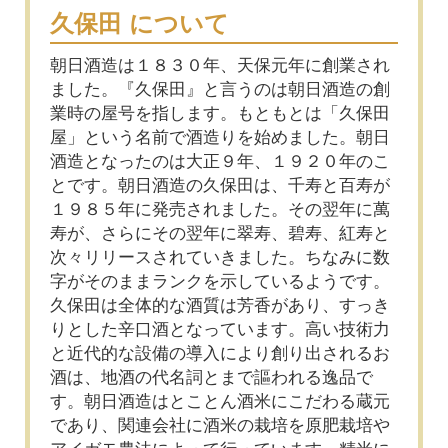
久保田 について
朝日酒造は１８３０年、天保元年に創業され
ました。『久保田』と言うのは朝日酒造の創
業時の屋号を指します。もともとは「久保田
屋」という名前で酒造りを始めました。朝日
酒造となったのは大正９年、１９２０年のこ
とです。朝日酒造の久保田は、千寿と百寿が
１９８５年に発売されました。その翌年に萬
寿が、さらにその翌年に翠寿、碧寿、紅寿と
次々リリースされていきました。ちなみに数
字がそのままランクを示しているようです。
久保田は全体的な酒質は芳香があり、すっき
りとした辛口酒となっています。高い技術力
と近代的な設備の導入により創り出されるお
酒は、地酒の代名詞とまで謳われる逸品で
す。朝日酒造はとことん酒米にこだわる蔵元
であり、関連会社に酒米の栽培を原肥栽培や