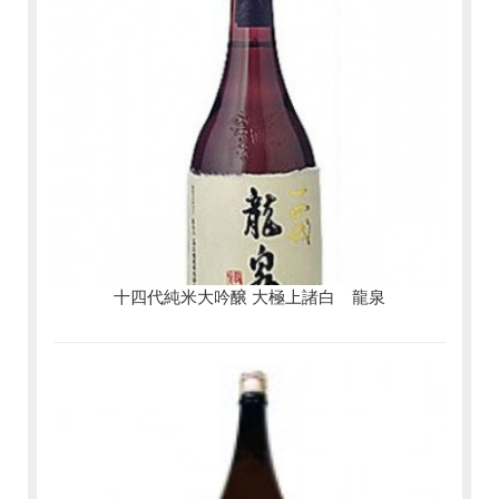
十四代純米大吟醸 大極上諸白 龍泉