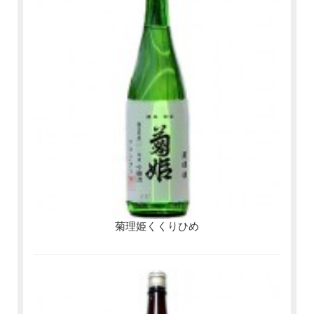
菊理姫くくりひめ