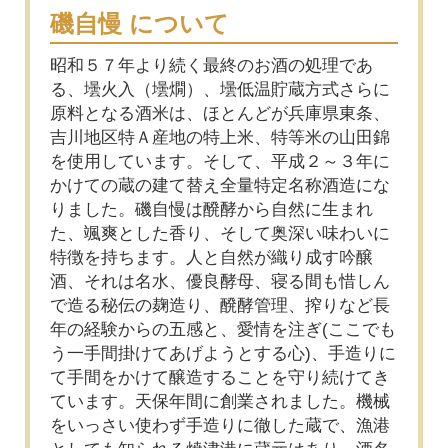
磯自慢 について
昭和５７年より続く最終のお酒の処理であ
る、壜火入（壜燗）、壜低温貯蔵方式さらに
原料となる酒米は、ほとんどが兵庫県東条、
吉川地区特Ａ産地の特上米、特等米の山田錦
を使用しています。そして、平成２～３年に
かけての蔵の建て替え全量特定名称酒造にな
りました。磯自慢は醗酵から自然に生まれ
た、颯爽とした香り、そして奥深い味わいに
特徴を持ちます。人と自然が織り成す吟醸
酒、それは名水、優良酵母、寝る間も惜しん
で造る秘伝の麹造り、醗酵管理、搾りなど長
年の経験からの五感と、愛情を注ぎ(ここでも
う一手間掛けてあげようとする心)、手造りに
て手間をかけて醸造することを守り続けてき
ています。天保年間に創業されました。機械
をいっさい使わず手造りに徹した蔵で、漁港