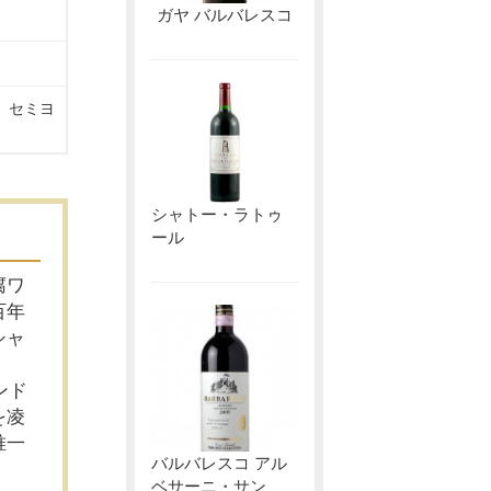
ガヤ バルバレスコ
、セミヨ
シャトー・ラトゥ
ール
腐ワ
百年
シャ
ンド
を凌
唯一
バルバレスコ アル
ベサーニ・サン