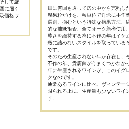
そして厳
畑に何回も通って房の中から完熟し
圏に届く
腐果粒だけを、粒単位で丹念に手作
級価格ワ
選別、摘むという特殊な摘果方法、
的な補糖拒否、全てオーク新樽使用
璧さを維持する為に不作の年はイケ
瓶に詰めないスタイルを取っている
です。
そのため生産されない年が存在し、
不作の年、貴腐菌がうまくつかなか
年に生産されるワインが、このイグ
クなのです。
通常あるワインに比べ、ヴィンテー
限られる上に、生産量も少ないワイ
す。