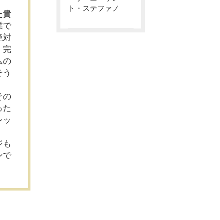
ト・ステファノ
た貴
業で
絶対
、完
ムの
そう
その
った
レッ
ジも
ンで