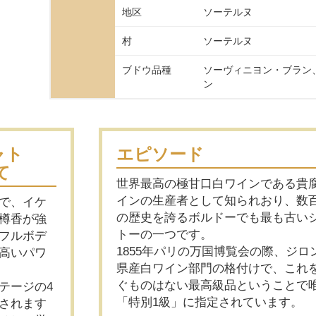
地区
ソーテルヌ
村
ソーテルヌ
ブドウ品種
ソーヴィニヨン・ブラン
ン
ャト
エピソード
て
世界最高の極甘口白ワインである貴
インの生産者として知られおり、数
で、イケ
の歴史を誇るボルドーでも最も古い
樽香が強
トーの一つです。
フルボデ
1855年パリの万国博覧会の際、ジロ
高いパワ
県産白ワイン部門の格付けで、これ
ぐものはない最高級品ということで
テージの4
「特別1級」に指定されています。
されます