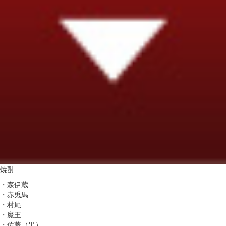
焼酎
・森伊蔵
・赤兎馬
・村尾
・魔王
・佐藤（黒）