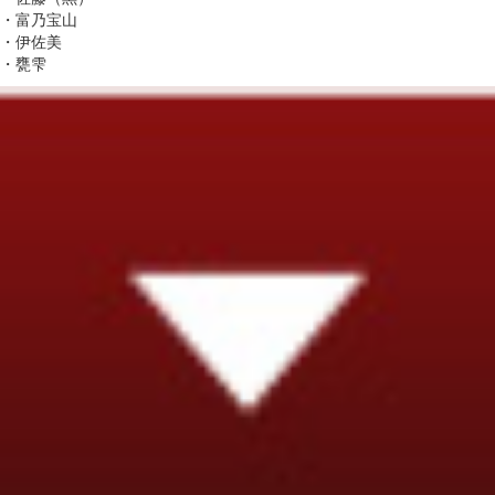
・富乃宝山
・伊佐美
・甕雫