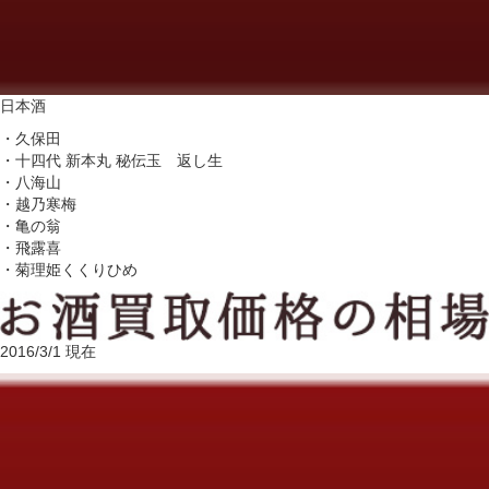
日本酒
・久保田
・十四代 新本丸 秘伝玉 返し生
・八海山
・越乃寒梅
・亀の翁
・飛露喜
・菊理姫くくりひめ
2016/3/1 現在