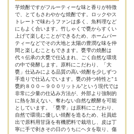
芋焼酎ですがフルーティーな味と香りが特徴
で、とてもさわやかな焼酎です。ロックやス
トレートで味わうファンは多く、魚料理など
にもよく合います。竹しゃくで甕からすくい
上げて楽しむことができるため、ホームパー
ティーなどでその大地と太陽の豊潤な味を仲
間と楽しむこともできます。甕雫の焼酎は
代々伝承の大甕で仕込まれ、ごく自然な環境
の中で発酵します。原料にこだわり、「大
甕」仕込みによる品質の高い焼酎を少しずつ
手造りで仕込んでいます。甕の持つ特性と”１
甕約８００～９００リットル”という現代では
非常に少量の仕込み方法が、外部より強制的
に熱を加えない、奪わない自然な醗酵を可能
としています。「甕雫」は原料にこだわり、
自然で環境に優しい焼酎を造るため、社員総
出で原料用甘藷を有機肥料で栽培し、皮は丁
寧に手で剥きその日のうちにヘタを取り、傷