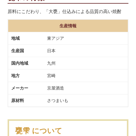
原料にこだわり、「大甕」仕込みによる品質の高い焼酎
生産情報
地域
東アジア
生産国
日本
国内地域
九州
地方
宮崎
メーカー
京屋酒造
原材料
さつまいも
甕雫 について