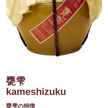
甕雫
kameshizuku
甕雫の特徴