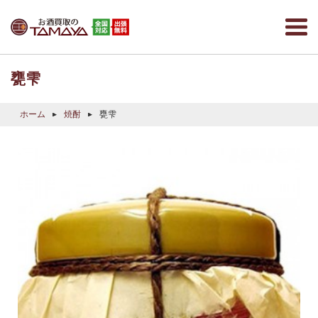
甕雫
ホーム
焼酎
甕雫