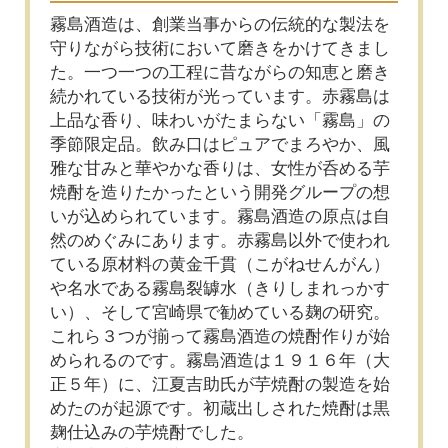
霧島酒造は、創業当事からの伝統的な製法を
守りながら技術において磨きをかけてきまし
た。一つ一つの工程に昔ながらの知恵と磨き
続かれている技術が光っています。赤霧島は
上品な香り、味わいがたまらない「霧島」の
季節限定品。飲み口はピュアでまろやか、風
雅な甘みと華やかな香りは、女性が呑める芋
焼酎を造りたかったという開発グループの想
いが込められています。霧島酒造の原点は自
然のめぐみにあります。赤霧島以外で使われ
ている原材料の黄金千貫（こがねせんがん）
や名水である霧島裂罅水（きりしまれっかす
い）、そして宮崎県で勧めている麹の研究。
これら３つが揃って霧島酒造の焼酎作りが始
められるのです。霧島酒造は１９１６年（大
正５年）に、江夏吉助氏が芋焼酎の製造を始
めたのが起源です。初蔵出しされた焼酎は黒
麹仕込みの芋焼酎でした。