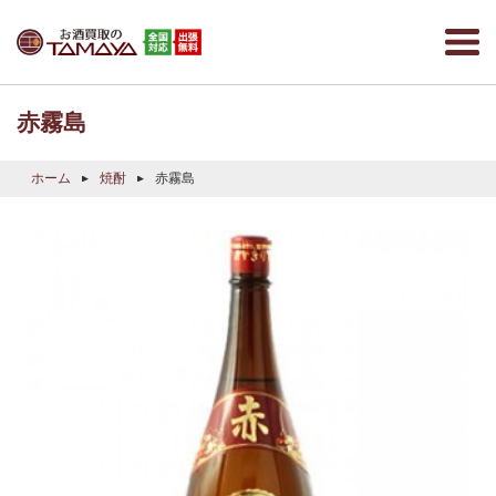
赤霧島
ホーム
焼酎
赤霧島